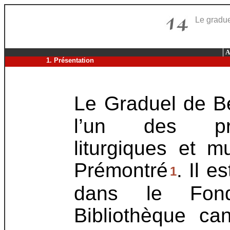
Le gradue
A
1. Présentation
Le Graduel de Be
l’un des pre
liturgiques et m
Prémontré
. Il e
1
dans le Fon
Bibliothèque ca