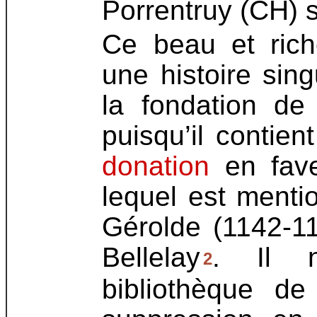
Porrentruy (CH) s
Ce beau et ric
une histoire singu
la fondation de
puisqu’il contie
donation
en fave
lequel est menti
Gérolde (1142-1
Bellelay
. Il n
2
bibliothèque de