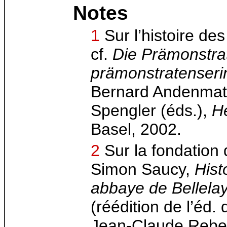
Notes
1
Sur l’histoire de
cf.
Die Prämonstra
prämonstratenseri
Bernard Andenmatte
Spengler (éds.),
He
Basel, 2002.
2
Sur la fondation 
Simon Saucy,
Hist
abbaye de Bellela
(réédition de l’éd.
Jean-Claude Rebet