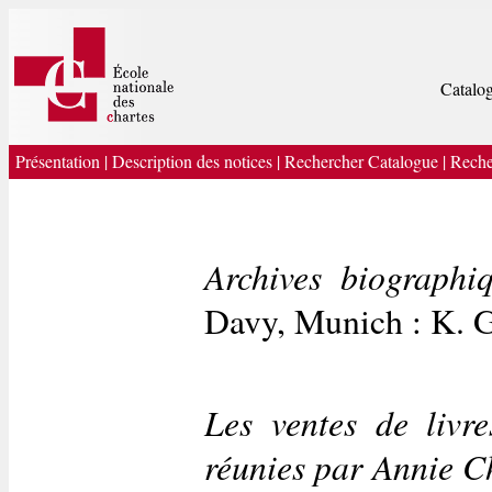
Catalog
Présentation
|
Description des notices
|
Rechercher Catalogue
|
Reche
Archives biographi
Davy, Munich : K. 
Les ventes de livr
réunies par Annie Ch