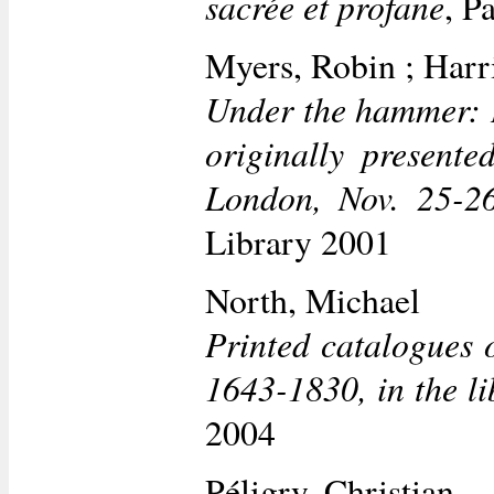
sacrée et profane
, P
Myers, Robin ; Harri
Under the hammer: B
originally present
London, Nov. 25-2
Library 2001
North, Michael
Printed catalogues o
1643-1830, in the li
2004
Péligry, Christian